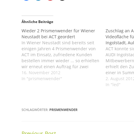
Ähnliche Beiträge
Wieder 2 Prismenwender für Wiener
Zuschlag an A
Neustadt bei ACT geordert
Videofläche f
In Wiener Neustadt sind bereits seit
Ingolstadt, A
einigen Jahren 4 Prismenwender von
ACT konnte si
ACT im Einsatz, zufriedene Kunden
AUDI Ingolsta
bestellen immer wieder ... so erhielten
Mitbewerbern
wir erneut einen Auftrag für zwei
erhielt den Z
Prismenwender, welche ebenfalls in
16. November 2012
einer in Sum
Wiener Neustadt installiert werden.
In "prismenwender"
20m² großen L
2. August 201
Die jeweils 5,3x2,6m großen
Endausbau ei
In "led"
Prismenwender werden mit Alu-Quick-
LED Video-An
Shift Prismen ausgestattet, so ist ein
wird, alle Led
einfacher…
wartbar. Die 
SCHLAGWÖRTER:
PRISMENWENDER
Previous Post