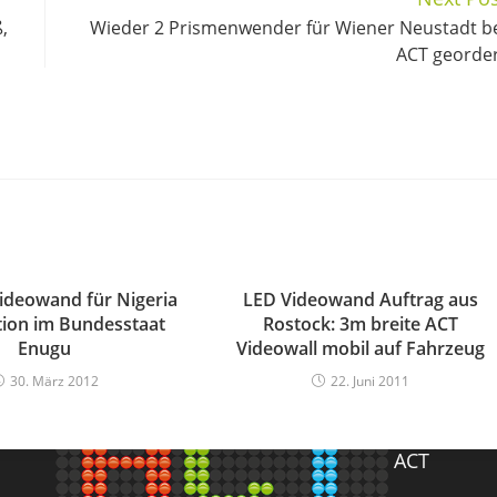
,
Wieder 2 Prismenwender für Wiener Neustadt b
ACT georde
ideowand für Nigeria
LED Videowand Auftrag aus
ation im Bundesstaat
Rostock: 3m breite ACT
Enugu
Videowall mobil auf Fahrzeug
BLOGROLL
30. März 2012
22. Juni 2011
ACT