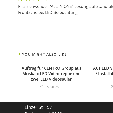
Continue
Prismenwender "ALL IN ONE" Lösung auf Standfuß
Reading
Frontscheibe, LED-Beleuchtung
YOU MIGHT ALSO LIKE
Auftrag für CENTRO Group aus
ACT LED V
Moskau: LED Videotreppe und
/ Install
zwei LED Videosäulen
ACT Anzeige- & Informationstechnik
27. Juni 2011
GmbH.
kontakt@act-thielmann.at
0043 1 7063696
Linzer Str. 57