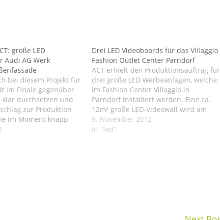
CT: große LED
Drei LED Videoboards für das Villaggio
ür Audi AG Werk
Fashion Outlet Center Parndorf
ußenfassade
ACT erhielt den Produktionsauftrag für
ch bei diesem Projekt für
drei große LED Werbeanlagen, welche
dt im Finale gegenüber
im Fashion Center Villaggio in
 klar durchsetzen und
Parndorf installiert werden. Eine ca.
uschlag zur Produktion
12m² große LED-Videowall wird am
me im Moment knapp
Dach des Outlet-Centers installiert,
9. November 2012
ED Videowall, welche im
2
schon von weitem wird diese Led
In "led"
ne knapp 50m² große
Videowand alle Blicke auf sich ziehen.
zeigenfläche ergeben
Weiters wird ACT an den Einfahrten
-Videomodule frontseitig
zwei freistehende je…
LED Videofläche wird…
Next Pos