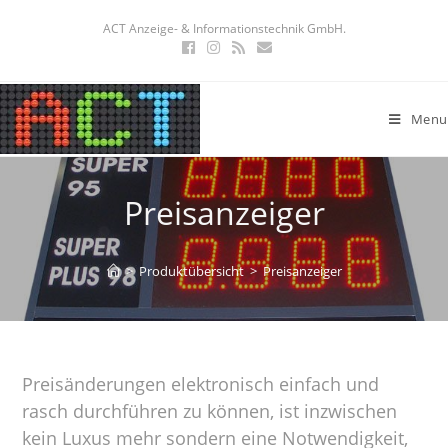
ACT Anzeige- & Informationstechnik GmbH.
Menu
Preisanzeiger
>
Produktübersicht
>
Preisanzeiger
Preisänderungen elektronisch einfach und
rasch durchführen zu können, ist inzwischen
kein Luxus mehr sondern eine Notwendigkeit,