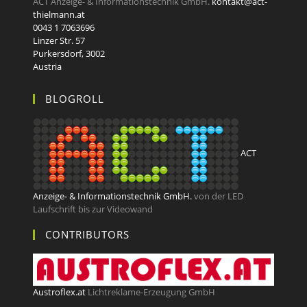
ACT Anzeige- & Informationstechnik GmbH.
kontakt@act-
thielmann.at
0043 1 7063696
Linzer Str. 57
Purkersdorf
,
3002
Austria
BLOGROLL
ACT
Anzeige- & Informationstechnik GmbH.
von der LED
Laufschrift bis zur Videowand
CONTRIBUTORS
Austroflex.at
Lichtreklame-Erzeugung GmbH