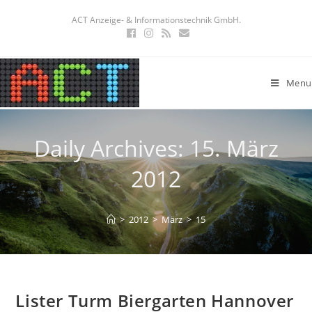
ACT Anzeige- & Informationstechnik GmbH.
Menu
Daily Archives: 15. März
2012
>
2012
>
März
>
15
Lister Turm Biergarten Hannover