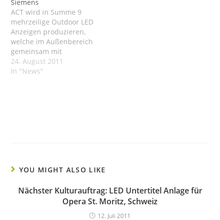
Siemens
europäischen Hersteller
ACT wird in Summe 9
von Led-Videowänden in
mehrzeilige Outdoor LED
unterschiedlichsten
Anzeigen produzieren,
Versionen und Bauarten
welche im Außenbereich
bietet hochwertigste
gemeinsam mit
Qualität zu…
Ampelanlagen über
24. August 2011
Business-Partner
In "News"
Siemens am Flughafen
Wien installiert werden.
...
YOU MIGHT ALSO LIKE
Nächster Kulturauftrag: LED Untertitel Anlage für
Opera St. Moritz, Schweiz
12. Juli 2011