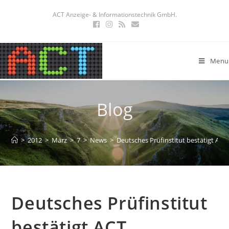
ACT Anzeige- & Informationstechnik GmbH.
Menu
Blog
>
2012
>
März
>
7
>
News
>
Deutsches Prüfinstitut bestätigt AC
Deutsches Prüfinstitut
bestätigt ACT