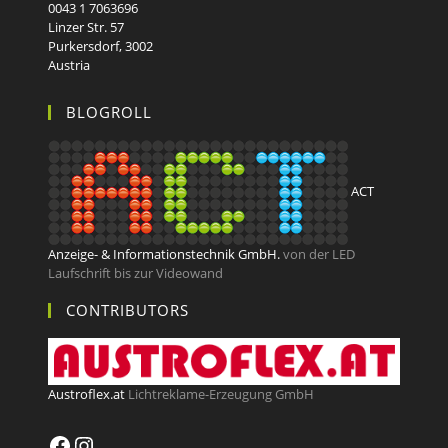
0043 1 7063696
Linzer Str. 57
Purkersdorf
,
3002
Austria
BLOGROLL
ACT
Anzeige- & Informationstechnik GmbH.
von der LED
Laufschrift bis zur Videowand
CONTRIBUTORS
Austroflex.at
Lichtreklame-Erzeugung GmbH
Facebook
Instagram