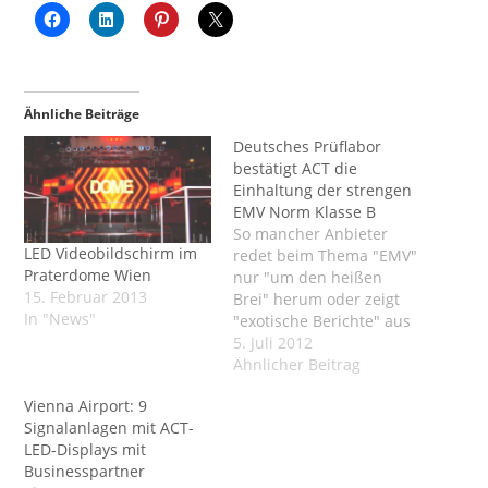
Ähnliche Beiträge
Deutsches Prüflabor
bestätigt ACT die
Einhaltung der strengen
EMV Norm Klasse B
So mancher Anbieter
LED Videobildschirm im
redet beim Thema "EMV"
Praterdome Wien
nur "um den heißen
15. Februar 2013
Brei" herum oder zeigt
In "News"
"exotische Berichte" aus
fernen Ländern, welche
5. Juli 2012
dokumentieren sollen,
Ähnlicher Beitrag
daß Ledwände seines
Vienna Airport: 9
meist asiatischen
Signalanlagen mit ACT-
Lieferanten europäische
LED-Displays mit
Normen erfüllen. ACT als
Businesspartner
einer der führenden