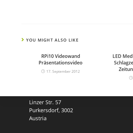
YOU MIGHT ALSO LIKE
RPi10 Videowand
LED Medi
Präsentationsvideo
Schlagze
Zeitu
17. September 2012
ACT Anzeige- & Informationstechnik
GmbH.
kontakt@act-thielmann.at
0043 1 7063696
Linzer Str. 57
Purkersdorf
,
3002
Austria