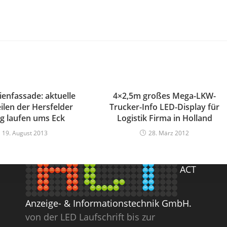
enfassade: aktuelle
4×2,5m großes Mega-LKW-
ilen der Hersfelder
Trucker-Info LED-Display für
ng laufen ums Eck
Logistik Firma in Holland
BLOGROLL
19. August 2013
28. März 2012
ACT
Anzeige- & Informationstechnik GmbH.
von der LED Laufschrift bis zur