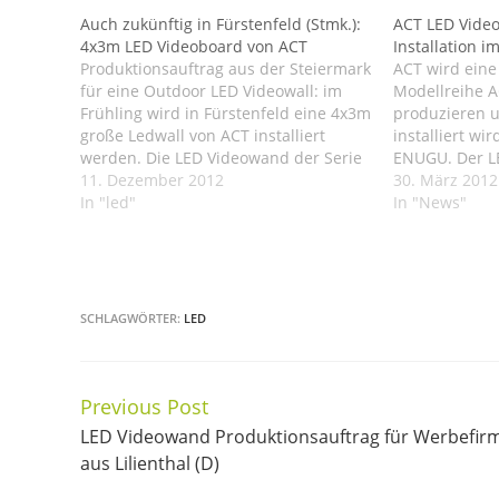
Auch zukünftig in Fürstenfeld (Stmk.):
ACT LED Video
4x3m LED Videoboard von ACT
Installation 
Produktionsauftrag aus der Steiermark
ACT wird eine
für eine Outdoor LED Videowall: im
Modellreihe 
Frühling wird in Fürstenfeld eine 4x3m
produzieren u
große Ledwall von ACT installiert
installiert wi
werden. Die LED Videowand der Serie
ENUGU. Der L
ACT Videoled MP10 wird eine
11. Dezember 2012
werblichen Ve
30. März 2012
Auflösung von 384x288 Pixel haben
In "led"
In "News"
und freistehend an der Straße
installiert werden. Betreiber wird ein
örtliches Werbeunternehmen sein,…
SCHLAGWÖRTER:
LED
Previous Post
Continue
LED Videowand Produktionsauftrag für Werbefir
Reading
aus Lilienthal (D)