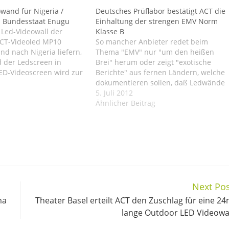
wand für Nigeria /
Deutsches Prüflabor bestätigt ACT die
im Bundesstaat Enugu
Einhaltung der strengen EMV Norm
 Led-Videowall der
Klasse B
ACT-Videoled MP10
So mancher Anbieter redet beim
nd nach Nigeria liefern,
Thema "EMV" nur "um den heißen
rd der Ledscreen in
Brei" herum oder zeigt "exotische
ED-Videoscreen wird zur
Berichte" aus fernen Ländern, welche
rmarktung genutzt. ...
dokumentieren sollen, daß Ledwände
seines meist asiatischen Lieferanten
5. Juli 2012
europäische Normen erfüllen. ACT als
Ähnlicher Beitrag
einer der führenden europäischen
Hersteller von Led-Videowänden in
unterschiedlichsten Versionen und
Bauarten bietet hochwertigste
Qualität zu…
Next Pos
ma
Theater Basel erteilt ACT den Zuschlag für eine 2
lange Outdoor LED Videowa