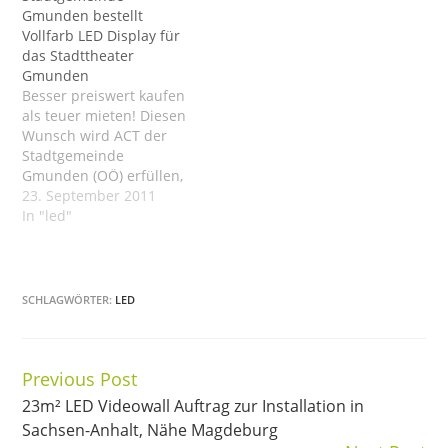
Gmunden bestellt
vieleckige Led-Laufschrift
dieses bekannte Wiener
Vollfarb LED Display für
wird einen DECT-
Theater. Die neu
das Stadttheater
Receiver integriert
bestellte Led-Anzeige
Gmunden
haben, die Ansteuerung
wird mit weißen Nichia-
Besser preiswert kaufen
erfolgt über Netzwerk.
Leds bestückt werden
als teuer mieten! Diesen
Diese Outdoor-
und online über die
Wunsch wird ACT der
Ledanzeige wird man
ebenfalls von ACT
Stadtgemeinde
aus bis zu 100m auch bei
entwickelte
Gmunden (OÖ) erfüllen,
direktem Sonnenlicht…
Theatersoftware
wir erhielten vom
23. September 2011
angesteuert. Für…
Stadtamt Gmunden den
In "led"
Produktionsauftrag für
ein 2,6m breites
vollfarbiges Outdoor LED
Display. ...
SCHLAGWÖRTER:
LED
Previous Post
Continue
23m² LED Videowall Auftrag zur Installation in
Reading
Sachsen-Anhalt, Nähe Magdeburg