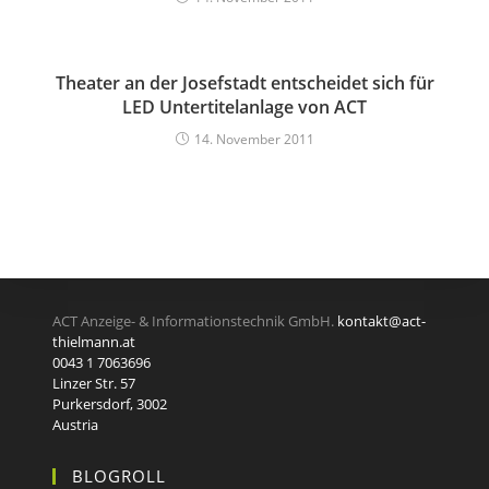
Theater an der Josefstadt entscheidet sich für
LED Untertitelanlage von ACT
14. November 2011
ACT Anzeige- & Informationstechnik GmbH.
kontakt@act-
thielmann.at
0043 1 7063696
Linzer Str. 57
Purkersdorf
,
3002
Austria
BLOGROLL