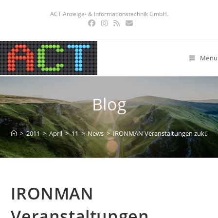
ACT Anzeige- & Informationstechnik GmbH.
Menu
Blog
>
2011
>
April
>
11
>
News
>
IRONMAN Veranstaltungen zukünftig
IRONMAN
Veranstaltungen