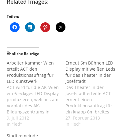
Related Images:
Teilen:
Ähnliche Beiträge
Arbeiter Kammer Wien
Erneut 6m Bühnen LED
erteilt ACT den
Display mit weißen Leds
Produktionsauftrag für
für das Theater in der
LED Kunstwerk
Josefstadt
ACT wird für die AK-Wien
Das Theater in der
ein 6-eckiges LED-Display
Josefstadt erteilte ACT
produzieren, welches am
erneut einen
Vorplatz des AK-
Produktionsauftrag für
Bildungszentrums in
ein knapp 6m breites
1040 Wien als LED-
9. Juli 2012
Led-Display. ACT lieferte
27. Februar 2013
Kunstwerk auf einem
In "led"
bereits in der
In "led"
Glas-Körper installiert
Vergangenheit LED
Stadtgemeinde
werden wird. Die
Untertitelanzeigen an